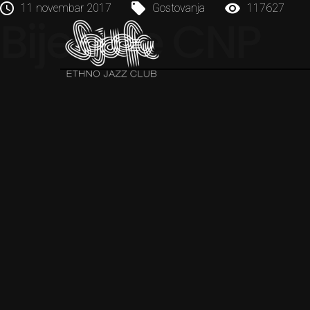
11 novembar 2017
Gostovanja
117627
Bijenale CNP