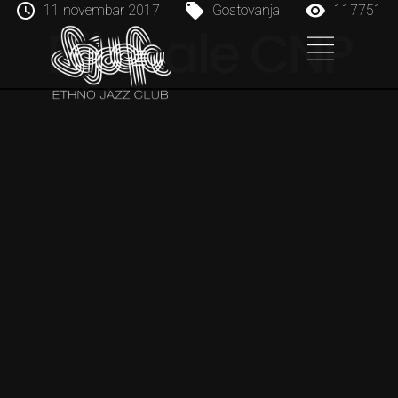
11 novembar 2017
Gostovanja
117751
Bijenale CNP